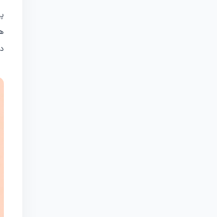
پی
هم
دا