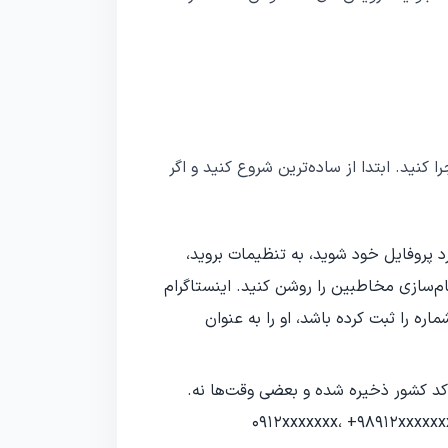
ا کنید. ابتدا از ساده‌ترین شروع کنید و اگر
د پروفایل خود شوید، به تنظیمات بروید،
"Contacts" بزنید و گزینه همگام‌سازی مخاطبین را روشن کنید. اینستاگرام
ره را ثبت کرده باشد، او را به عنوان
 کد کشور ذخیره شده و بعضی وقت‌ها نه.
این شماره را با +98، 0098، 0 و بدون صفر امتحان کنید؛ مثلاً 0912xxxxxxx، +98912xxxxxxx،