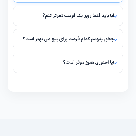
آیا باید فقط روی یک فرمت تمرکز کنم؟
نه؛ ترکیب فرمت‌ها بهترین نتیجه را می‌دهد، اما شروع با
فرمتِ برترِ هدف‌محور توصیه می‌شود.
چطور بفهمم کدام فرمت برای پیج من بهتر است؟
با A/B تست ساده و بررسی KPIهایی مثل ذخیره، کامنت
و زمان مشاهده می‌توانید بهترین فرمت را شناسایی کنید.
آیا استوری هنوز موثر است؟
بله؛ استوری برای تعامل فوری، نظرسنجی و نزدیک‌تر شدن
به مخاطب بسیار موثر است.