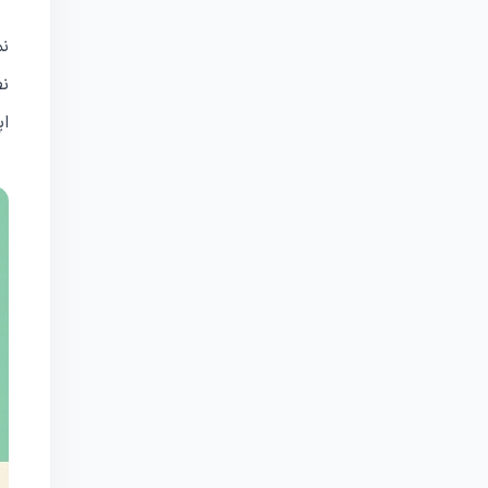
نم
نص
اپ