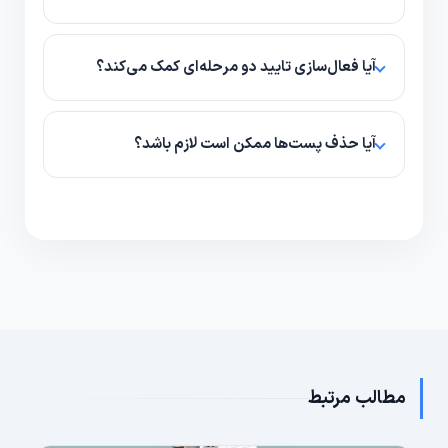
بله، ارسال درخواست بازنگری با توضیح دقیق می‌تواند
موثر باشد؛ مخصوصاً اگر محدودیت به اشتباه اعمال شده
آیا فعال‌سازی تایید دو مرحله‌ای کمک می‌کند؟
باشد.
بله، این کار امنیت را بالا می‌برد و سیگنال مثبتی به
الگوریتم می‌فرستد که حساب تحت کنترل واقعی است.
آیا حذف پست‌ها ممکن است لازم باشد؟
اگر پستی قوانین را نقض کرده یا محتوای مشکوک دارد،
حذف یا آرشیو کردن آن توصیه می‌شود تا احتمال رفع
محدودیت افزایش یابد.
مطالب مرتبط