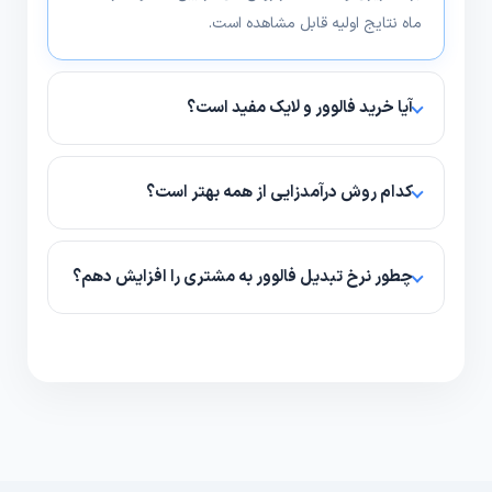
ماه نتایج اولیه قابل مشاهده است.
آیا خرید فالوور و لایک مفید است؟
بله، به عنوان ابزار شتاب‌دهنده و افزایش اعتبار اولیه مفید
است و وقتی همراه با محتوای باکیفیت استفاده شود،
کدام روش درآمدزایی از همه بهتر است؟
تاثیر قابل‌توجهی دارد.
به نیچ و مخاطب شما بستگی دارد؛ فروش محصول و
تبلیغات اسپانسری از پرتکرارترین و پایدارترین روش‌ها
چطور نرخ تبدیل فالوور به مشتری را افزایش دهم؟
هستند.
مسیر خرید ساده، کال تو اکشن واضح، پیشنهادهای ویژه
و محتوای مرتبط کمک می‌کند نرخ تبدیل بالا برود.