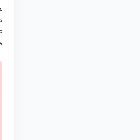
لا
کن
شم
بر