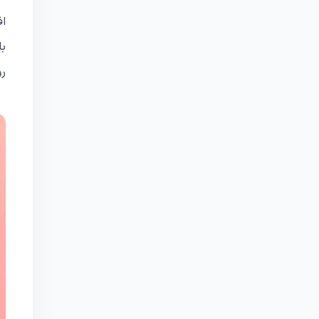
اف
با
رو