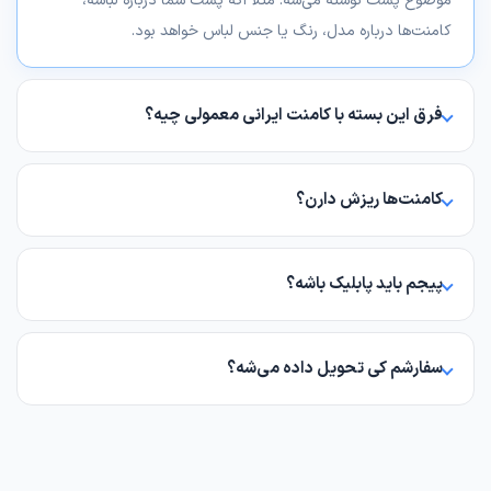
موضوع پست نوشته می‌شه. مثلاً اگه پست شما درباره لباسه،
کامنت‌ها درباره مدل، رنگ یا جنس لباس خواهد بود.
فرق این بسته با کامنت ایرانی معمولی چیه؟
کامنت معمولی جملات عمومی مثل «عالیه» و «خیلی خوبه» ثبت
می‌کنه که روی هر پستی جواب می‌ده. کامنت مرتبط اختصاصاً برای
کامنت‌ها ریزش دارن؟
محتوای پست شما نوشته می‌شه و خیلی طبیعی‌تر و تأثیرگذارتره.
کامنت‌ها معمولاً ریزش ندارن و روی پست باقی می‌مونن. در موارد
نادر ممکنه اینستاگرام تعداد کمی رو حذف کنه.
پیجم باید پابلیک باشه؟
بله، پیج شما باید پابلیک باشه و قابلیت کامنت‌گذاری روی پست
فعال باشه.
سفارشم کی تحویل داده می‌شه؟
سفارشات پس از ثبت به‌صورت خودکار وارد صف پردازش می‌شن. با
توجه به اینکه کامنت‌ها اختصاصی نوشته می‌شن، زمان تحویل
ممکنه کمی بیشتر از کامنت معمولی باشه.