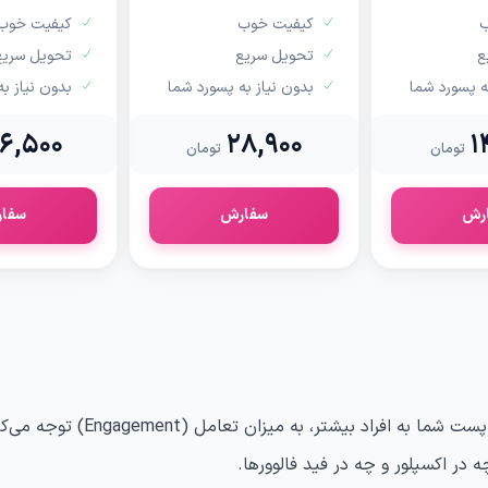
ب
کیفیت خوب
کیفیت خوب
ع
تحویل سریع
تحویل سریع
ه پسورد شما
بدون نیاز به پسورد شما
بدون نیاز ب
6,500
28,900
1
تومان
تومان
رش
سفارش
سفا
الگوریتم اینستاگرام برای تصمیم‌گی
ه در اکسپلور و چه در فید فالوورها.