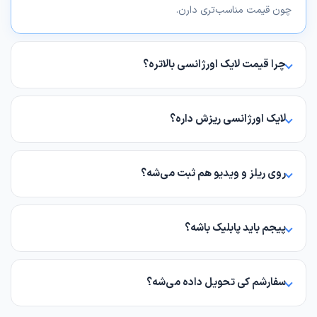
چون قیمت مناسب‌تری دارن.
چرا قیمت لایک اورژانسی بالاتره؟
لایک اورژانسی از زیرساخت و سرورهای جداگانه‌ای استفاده می‌کنه
که همیشه فعال و آماده هستن. هزینه نگهداری این زیرساخت بالاتره
لایک اورژانسی ریزش داره؟
و به‌همین دلیل قیمتش کمی بیشتر از بسته‌های عادیه.
مقداری ریزش ممکنه اتفاق بیفته. میزان ریزش بسته به شرایط
اینستاگرام متفاوته ولی در حد قابل‌قبولیه.
روی ریلز و ویدیو هم ثبت می‌شه؟
بله، لایک اورژانسی روی عکس، ویدیو، ریلز و کاروسل قابل ثبته. فقط
لینک پست رو وارد کنید.
پیجم باید پابلیک باشه؟
بله، برای ثبت لایک لازمه پیج شما پابلیک باشه.
سفارشم کی تحویل داده می‌شه؟
سفارشات حداکثر تا ۴۸ ساعت بعد از ثبت سفارش استارت می‌شن.